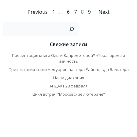
Навигация
Навигация
Навиг
Страница
Страница
Страница
Страница
Страница
Previous
1
…
6
7
8
9
Next
по
по
по
Пои
записям
записям
запис
Свежие записи
Презентация книги Ольги Запромётовой* «Тора, время и
вечность
Презентация книги мемуаров пастора Райнгольда Вальтера
Наша диакония
АНДАХТ 28 февраля
Цикл встреч “Московские лютеране”