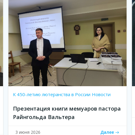
К 450-летию лютеранства в России
Новости
Презентация книги мемуаров пастора
Райнгольда Вальтера
Далее
3 июня 2026