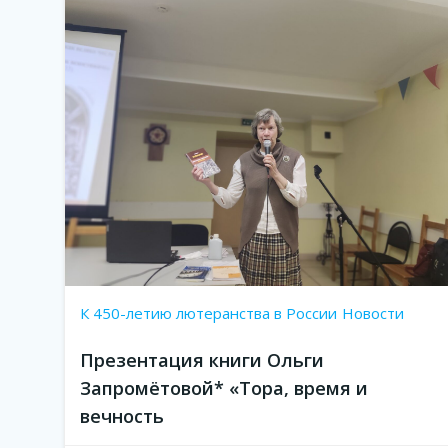
К 450-летию лютеранства в России
Новости
Презентация книги Ольги
Запромётовой* «Тора, время и
вечность