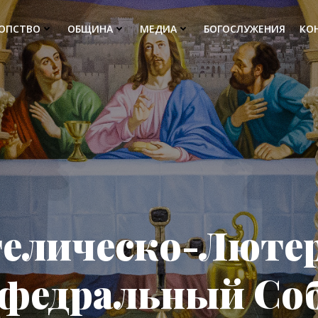
РОПСТВО
ОБЩИНА
МЕДИА
БОГОСЛУЖЕНИЯ
КО
гелическо-Люте
федральный Со