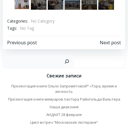
Categories:
No Category
Tags:
No Tag
Навигация
Навигация
Previous post
Next post
по
по
Пои
записям
записям
Свежие записи
Презентация книги Ольги Запромётовой* «Тора, время и
вечность
Презентация книги мемуаров пастора Райнгольда Вальтера
Наша диакония
АНДАХТ 28 февраля
Цикл встреч “Московские лютеране”