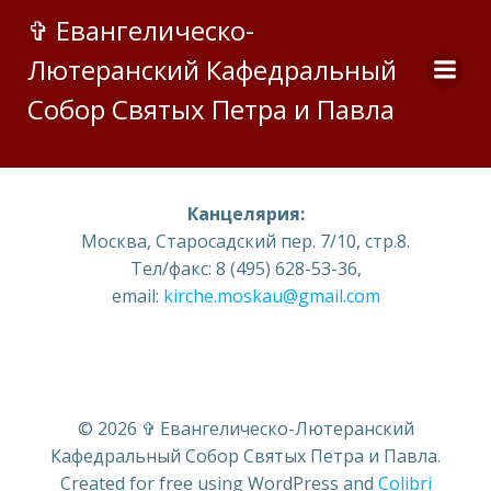
Перейти
✞ Евангелическо-
к
Лютеранский Кафедральный
содержимому
Собор Святых Петра и Павла
Канцелярия:
Москва, Старосадский пер. 7/10, стр.8.
Тел/факс: 8 (495) 628-53-36,
email:
kirche.moskau@gmail.com
© 2026 ✞ Евангелическо-Лютеранский
Кафедральный Собор Святых Петра и Павла.
Created for free using WordPress and
Colibri