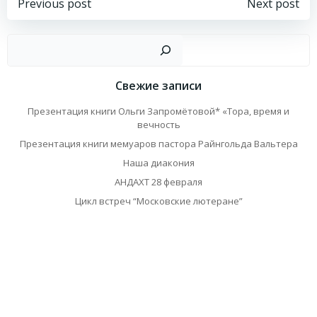
Навигация
Навигация
Previous post
Next post
по
по
Пои
записям
записям
Свежие записи
Презентация книги Ольги Запромётовой* «Тора, время и
вечность
Презентация книги мемуаров пастора Райнгольда Вальтера
Наша диакония
АНДАХТ 28 февраля
Цикл встреч “Московские лютеране”