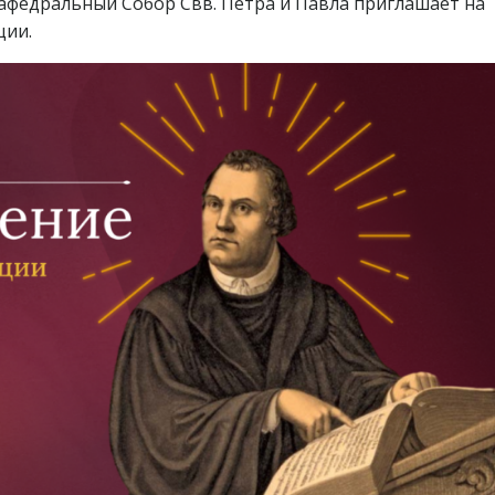
афедральный Собор Свв. Петра и Павла приглашает на
ции.