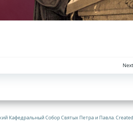
Навигация
Next
по
записям
ий Кафедральный Собор Святых Петра и Павла. Created 