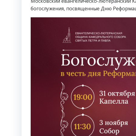
Московский евангелическо-лютеранский К
богослужения, посвященные Дню Реформа