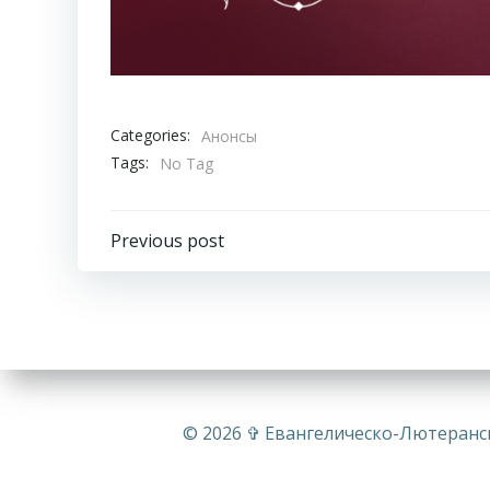
Categories:
Анонсы
Tags:
No Tag
Навигация
Previous post
по
записям
© 2026 ✞ Евангелическо-Лютеранск