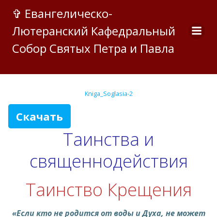
Перейти
✞ Евангелическо-
к
Лютеранский Кафедральный
содержимому
Собор Святых Петра и Павла
Kniga_Soglasia-2
Скачать
Таинства и
священнодействия
Таинство Крещения
«Если кто не родится от воды и Духа, не может