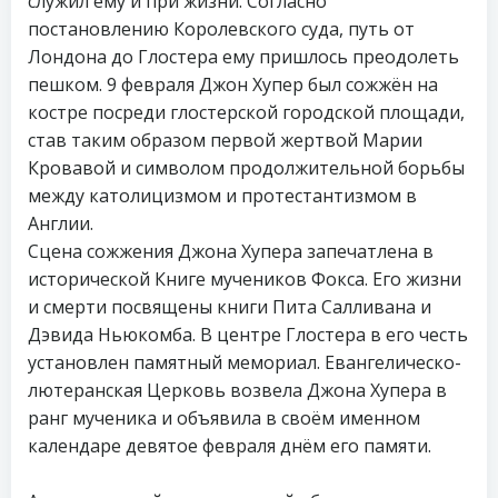
служил ему и при жизни. Согласно
постановлению Королевского суда, путь от
Лондона до Глостера ему пришлось преодолеть
пешком. 9 февраля Джон Хупер был сожжён на
костре посреди глостерской городской площади,
став таким образом первой жертвой Марии
Кровавой и символом продолжительной борьбы
между католицизмом и протестантизмом в
Англии.
Сцена сожжения Джона Хупера запечатлена в
исторической Книге мучеников Фокса. Его жизни
и смерти посвящены книги Пита Салливана и
Дэвида Ньюкомба. В центре Глостера в его честь
установлен памятный мемориал. Евангелическо-
лютеранская Церковь возвела Джона Хупера в
ранг мученика и объявила в своём именном
календаре девятое февраля днём его памяти.