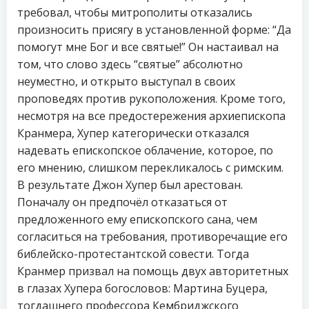
требовал, чтобы митрополиты отказались
произносить присягу в установленной форме: “Да
помогут мне Бог и все святые!” Он настаивал на
том, что слово здесь “святые” абсолютно
неуместно, и открыто выступал в своих
проповедях против рукоположения. Кроме того,
несмотря на все предостережения архиепископа
Кранмера, Хупер категорически отказался
надевать епископское облачение, которое, по
его мнению, слишком перекликалось с римским.
В результате Джон Хупер был арестован.
Поначалу он предпочёл отказаться от
предложенного ему епископского сана, чем
согласиться на требования, противоречащие его
библейско-протестантской совести. Тогда
Кранмер призвал на помощь двух авторитетных
в глазах Хупера богословов: Мартина Буцера,
тогдашнего профессора Кембриджского