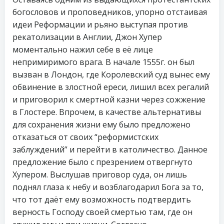
богословов и проповедников, упорно отстаивая
идеи Реформации и рьяно выступая против
рекатолизации в Англии, Джон Хупер
моментально нажил себе в её лице
непримиримого врага. В начале 1555г. он был
вызван в Лондон, где Королевский суд вынес ему
обвинение в злостной ереси, лишил всех регалий
и приговорил к смертной казни через сожжение
в Глостере. Впрочем, в качестве альтернативы
для сохранения жизни ему было предложено
отказаться от своих “реформистских
заблуждений” и перейти в католичество. Данное
предложение было с презрением отвергнуто
Хупером. Выслушав приговор суда, он лишь
поднял глаза к небу и возблагодарил Бога за то,
что тот даёт ему возможность подтвердить
верность Господу своей смертью там, где он