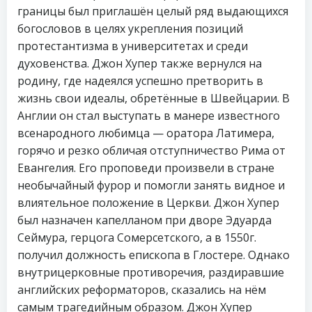
границы был приглашён целый ряд выдающихся
богословов в целях укрепления позиций
протестантизма в университетах и среди
духовенства. Джон Хупер также вернулся на
родину, где надеялся успешно претворить в
жизнь свои идеалы, обретённые в Швейцарии. В
Англии он стал выступать в манере известного
всенародного любимца — оратора Латимера,
горячо и резко обличая отступничество Рима от
Евангелия. Его проповеди произвели в стране
необычайный фурор и помогли занять видное и
влиятельное положение в Церкви. Джон Хупер
был назначен капелланом при дворе Эдуарда
Сеймура, герцога Сомерсетского, а в 1550г.
получил должность епископа в Глостере. Однако
внутрицерковные противоречия, раздиравшие
английских реформаторов, сказались на нём
самым трагедийным образом. Джон Хупер