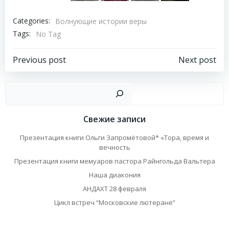
Categories:
Волнующие истории веры
Tags:
No Tag
Навигация
Навигация
Previous post
Next post
по
по
Пои
записям
записям
Свежие записи
Презентация книги Ольги Запромётовой* «Тора, время и
вечность
Презентация книги мемуаров пастора Райнгольда Вальтера
Наша диакония
АНДАХТ 28 февраля
Цикл встреч “Московские лютеране”