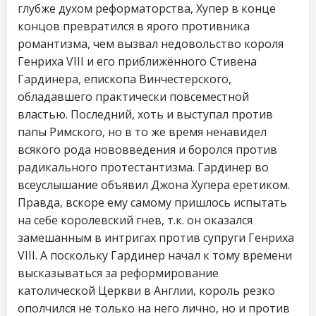
глубже духом реформаторства, Хупер в конце
концов превратился в ярого противника
романтизма, чем вызвал недовольство короля
Генриха VIII и его приближённого Стивена
Гардинера, епископа Винчестерского,
обладавшего практически повсеместной
властью. Последний, хоть и выступал против
папы Римского, но в то же время ненавидел
всякого рода нововведения и боролся против
радикального протестантизма. Гардинер во
всеуслышание объявил Джона Хупера еретиком.
Правда, вскоре ему самому пришлось испытать
на себе королевский гнев, т.к. он оказался
замешанным в интригах против супруги Генриха
VIII. А поскольку Гардинер начал к тому времени
высказываться за реформирование
католической Церкви в Англии, король резко
ополчился не только на него лично, но и против