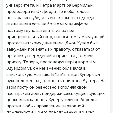
университета, и Петра Мартира Вермильи,
профессора из Оксфорда. Те в оба голоса
постарались убедить его в том, что одежда
священника есть не более чем адиафора,
поэтому глупо затевать из-за неё
принципиальный спор, нанося тем самым ущерб
протестантскому движению. Джон Хупер был
вынужден признать их правоту, отказаться от
прежних утверждений и принести должную
присягу. Теперь, проповедуя перед королём
Эдуардом VI, он неизменно облачался в
епископскую мантию. В 1551г. Джон Хупер был
рукоположен на должность епископа Вустера. На
этом посту он ревностно исполнял свой
пастырский долг, придерживаясь существующих
церковных канонов. Хупер усиленно боролся
против любых проявлений церковной
помпезности. По его предложению, во всех