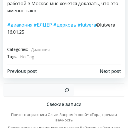
работой в Москве мне хочется доказать, что это
именно так.»
#диакония
#ЕЛЦЕР
#церковь
#lutvera
©lutvera
16.01.25
Categories:
Диакония
Tags:
No Tag
Навигация
Навигация
Previous post
Next post
по
по
Пои
записям
записям
Свежие записи
Презентация книги Ольги Запромётовой* «Тора, время и
вечность
Презентация книги мемуаров пастора Райнгольда Вальтера