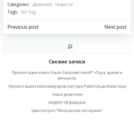
Categories:
Диакония
Новости
Tags:
No Tag
Навигация
Навигация
Previous post
Next post
по
по
Пои
записям
записям
Свежие записи
Презентация книги Ольги Запромётовой* «Тора, время и
вечность
Презентация книги мемуаров пастора Райнгольда Вальтера
Наша диакония
АНДАХТ 28 февраля
Цикл встреч “Московские лютеране”